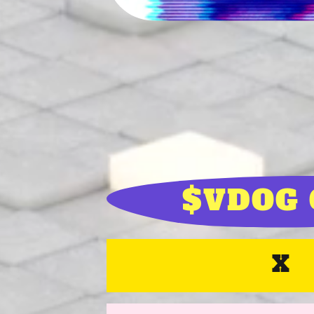
$VDOG 
X